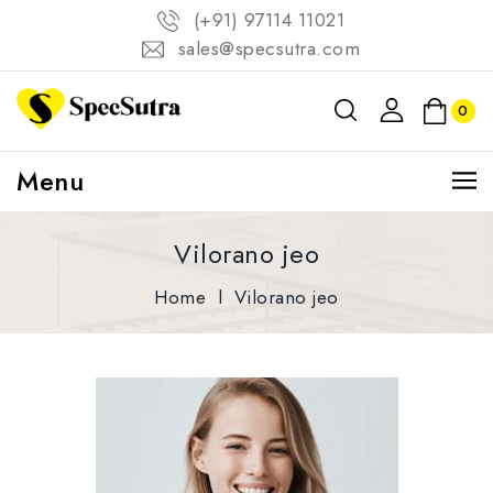
(+91) 97114 11021
sales@specsutra.com
0
Menu
Vilorano jeo
Home
l
Vilorano jeo